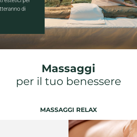
i estetici per
etteranno di
Massaggi
per il tuo benessere
MASSAGGI RELAX