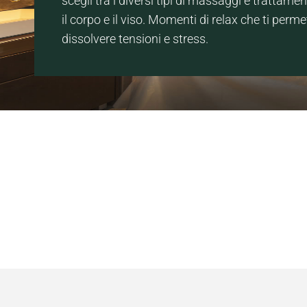
scegli tra i diversi tipi di massaggi e trattament
il corpo e il viso. Momenti di relax che ti perm
dissolvere tensioni e stress.