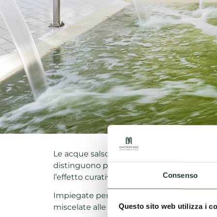
Le acque salsobromoiodiche, invece, che si t
distinguono per il loro colore verde intenso,
Consenso
l’effetto curativo specialmente se utilizzate 
Impiegate per i trattamenti termali, nelle
Questo sito web utilizza i c
miscelate alle argille per la creazione dei f