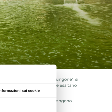
rati di roccia porosa detta “spungone”, si
raordinaria ricchezza di Sali che esaltano
Informazioni sui cookie
iche Acque,
queste acque vengono