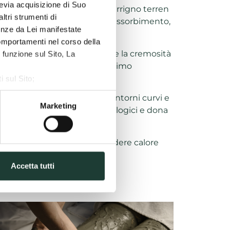
previa acquisizione di Suo
te da Leonardo da Vinci “azzurrigno terren
ltri strumenti di
 loro straordinaria capacità di assorbimento,
renze da Lei manifestate
cità termica.
comportamenti nel corso della
 “di velluto” per la finezza e la cremosità
 funzione sul Sito, La
nti per sprigionare il suo massimo
i sul Sito;
ze, Statistiche, Marketing;
e su segmenti del corpo a contorni curvi e
Marketing
 ne favorisce gli effetti biologici e dona
eguagliabile vantaggio di cedere calore
ell’applicazione.
Accetta tutti