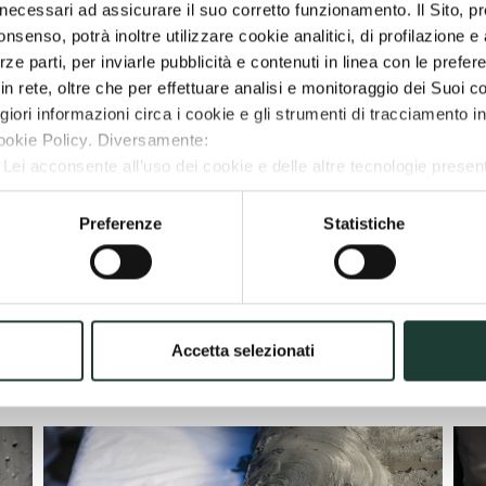
i, necessari ad assicurare il suo corretto funzionamento. Il Sito, 
zano l’area geografica delle Terme di Castrocaro – defini
senso, potrà inoltre utilizzare cookie analitici, di profilazione e a
ezionali potenzialità intrinseche della natura
. Grazie alla
rze parti, per inviarle pubblicità e contenuti in linea con le prefe
ande quantità d’acqua e di aumentare così la propria capa
in rete, oltre che per effettuare analisi e monitoraggio dei Suoi 
ai sei ai nove mesi, il fango maturo ottenuto, denominato
ori informazioni circa i cookie e gli strumenti di tracciamento in
utilizzato, poiché racchiude in sé le proprietà determina
ookie Policy. Diversamente:
, Lei acconsente all’uso dei cookie e delle altre tecnologie present
ionati”, Lei acconsente all’uso dei cookie selezionati fra Preferen
 una massa viscosa ed elastica che consente l’applicazion
rranno installati solo i cookie tecnici necessari;
Preferenze
Statistiche
nte cremoso, che accentua l’intimo contatto con la cute,
le.
ngo maturo è un potente mezzo termoterapico
con l’in
che sui tessuti saranno così efficaci per tutta la durata d
Accetta selezionati
Fotogallery