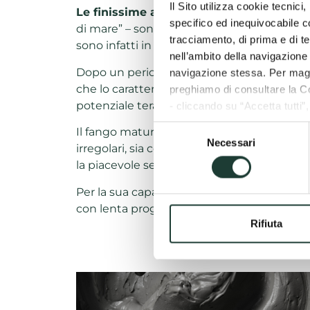
Il Sito utilizza cookie tecnic
Le finissime argille azzurre
che caratteriz
specifico ed inequivocabile con
di mare” – sono un altro esempio delle
ecc
tracciamento, di prima e di te
sono infatti in grado di trattenere una gr
nell’ambito della navigazione 
Dopo un periodo di maturazione che varia d
navigazione stessa. Per maggi
che lo caratterizzano, è pronto per essere 
preghiamo di consultare la C
potenziale terapeutico.
- cliccando su “Accetta tutti”
- cliccando su “Accetta selez
Selezione
Il fango maturo si mostra infatti sia come
- cliccando sulla “Rifiuta”, ve
Necessari
del
irregolari, sia come un composto estremame
consenso
la piacevole sensazione del velluto sulla pel
Per la sua capacità di rigonfiamento,
il fa
con lenta progressione: le sue azioni benefi
Rifiuta