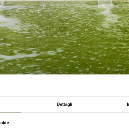
rovano raccolte tra i 70 e i 150 metri di profondità, in st
 frutto della presenza della naturale clorella, e per la st
Dettagli
a livello locale.
 piscine e nel percorso benessere della
Spa Termale Mag
ookie
anghi.