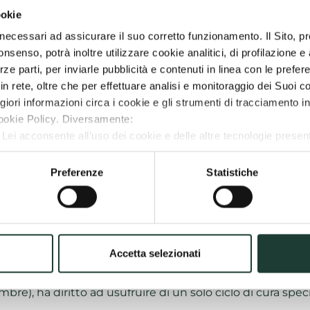
ookie
iale ed involutiva
i, necessari ad assicurare il suo corretto funzionamento. Il Sito, 
senso, potrà inoltre utilizzare cookie analitici, di profilazione e a
rze parti, per inviarle pubblicità e contenuti in linea con le prefe
distrofiche
in rete, oltre che per effettuare analisi e monitoraggio dei Suoi 
ori informazioni circa i cookie e gli strumenti di tracciamento in
ookie Policy. Diversamente:
, Lei acconsente all’uso dei cookie e delle altre tecnologie present
ionati”, Lei acconsente all’uso dei cookie selezionati fra Preferen
rranno installati solo i cookie tecnici necessari;
Preferenze
Statistiche
uto
Accetta selezionati
 S.S.N., occorre farsi rilasciare dal proprio medico di ba
embre), ha diritto ad usufruire di un solo ciclo di cura spe