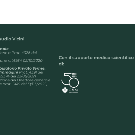
laudio Vicini
rmale
zione a Prot. 4328 del
Con il supporto medico scientifico
ne n. 16954 02/10/2020
di:
bulatorio Privato Terme,
r Immagini
Prot. 4391 del
 19374 del 22/06/2021
one del Direttore generale
e prot. 5415 del 19/03/2025,