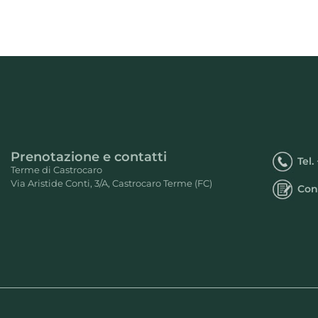
Prenotazione e contatti
Tel.
Terme di Castrocaro
Via Aristide Conti, 3/A, Castrocaro Terme (FC)
Con