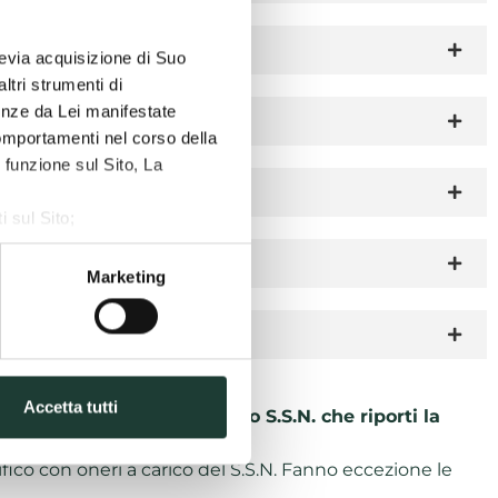
previa acquisizione di Suo
ltri strumenti di
renze da Lei manifestate
comportamenti nel corso della
 funzione sul Sito, La
i sul Sito;
ze, Statistiche, Marketing;
Marketing
Accetta tutti
se la richiesta su ricettario S.S.N. che riporti la
cifico con oneri a carico del S.S.N. Fanno eccezione le