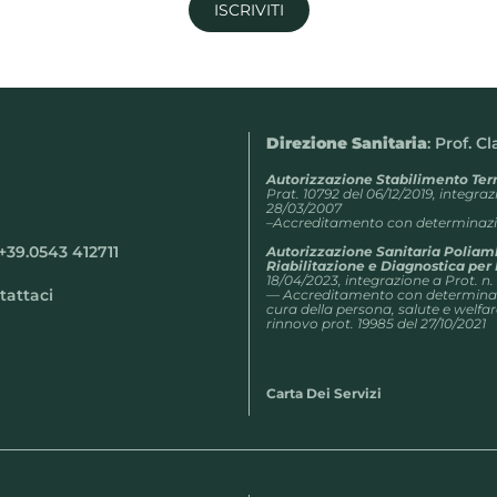
ISCRIVITI
Direzione Sanitaria
: Prof. C
Autorizzazione Stabilimento Te
Prat. 10792 del 06/12/2019, integra
28/03/2007
–Accreditamento con determinazio
+39.0543 412711
Autorizzazione Sanitaria Poliam
Riabilitazione e Diagnostica pe
18/04/2023, integrazione a Prot. n.
tattaci
— Accreditamento con determinazi
cura della persona, salute e welfar
rinnovo prot. 19985 del 27/10/2021
Carta Dei Servizi