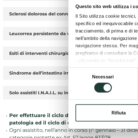
Questo sito web utilizza i c
Sclerosi dolorosa del connettivo pelvico di natura cicatriz
Il Sito utilizza cookie tecnic
specifico ed inequivocabile con
tracciamento, di prima e di te
Leucorrea persistente da vaginiti croniche aspecifiche o 
nell’ambito della navigazione 
navigazione stessa. Per maggi
preghiamo di consultare la C
Esiti di interventi chirurgici dell'apparato genitale
- cliccando su “Accetta tutti”
- cliccando su “Accetta selez
Selezione
Sindrome dell’intestino irritabile nella varietà con stipsi
- cliccando sulla “Rifiuta”, ve
Necessari
del
consenso
Solo assistiti I.N.A.I.L. su indicazione del medico dell’Istit
Rifiuta
Per effettuare il ciclo di cura in convenzione con il
patologia ed il ciclo di cura termale consigliato.
Ogni assistito, nell’anno in corso (1° gennaio – 31 dic
categorie protette ex Art. 57 legge 833\78.