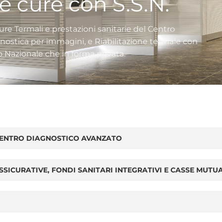
 cure con S.S.N.
ure Termali e prestazioni sanitarie del Centro
gnostica per immagini, e Riabilitazione termale con
io Nazionale che in forma privata.
 CENTRO DIAGNOSTICO AVANZATO
SICURATIVE, FONDI SANITARI INTEGRATIVI E CASSE MUTUA