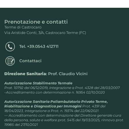
Prenotazione e contatti
Terme di Castrocaro
Via Aristide Conti, 3/A, Castrocaro Terme (FC)
Tel.
+39.0543 412711
Contattaci
Direzione Sanitaria
: Prof. Claudio Vicini
Autorizzazione Stabilimento Termale
Prat. 10792 del 06/12/2019, integrazione a Prot. 4328 del 28/03/2007
–Accreditamento con determinazione n. 16954 02/10/2020
Autorizzazione Sanitaria Poliambulatorio Privato Terme,
Riabilitazione e Diagnostica per Immagini
Prot. 4391 del
18/04/2023, integrazione a Prot. n. 19374 del 22/06/2021
— Accreditamento con determinazione del Direttore generale cura
della persona, salute e welfare prot. 5415 del 19/03/2025, rinnovo prot.
19985 del 27/10/2021