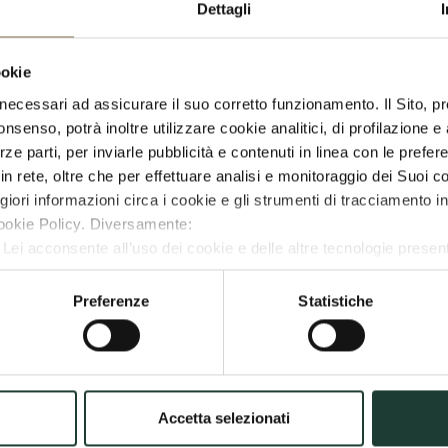
Dettagli
ado di rendere la pelle vellutata e tonica, regalando gam
ookie
e vellutata e tonica, donando gambe leggere e rinvigor
i, necessari ad assicurare il suo corretto funzionamento. Il Sito, 
senso, potrà inoltre utilizzare cookie analitici, di profilazione e a
rze parti, per inviarle pubblicità e contenuti in linea con le prefe
erme di Castrocaro
in rete, oltre che per effettuare analisi e monitoraggio dei Suoi 
ori informazioni circa i cookie e gli strumenti di tracciamento in
ookie Policy. Diversamente:
, Lei acconsente all’uso dei cookie e delle altre tecnologie present
ionati”, Lei acconsente all’uso dei cookie selezionati fra Preferen
rranno installati solo i cookie tecnici necessari;
Preferenze
Statistiche
RESTA IN CONTATTO CON NOI
ie e aggiornamenti sulle iniziative, gli eventi e i servizi of
Accetta selezionati
strandoti, confermi di aver preso visione della
privacy p