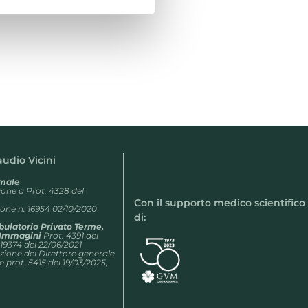
laudio Vicini
rmale
zione a Prot. 4328 del
Con il supporto medico scientifico
ne n. 16954 02/10/2020
di:
bulatorio Privato Terme,
r Immagini
Prot. 4391 del
 19374 del 22/06/2021
one del Direttore generale
e prot. 5415 del 19/03/2025,