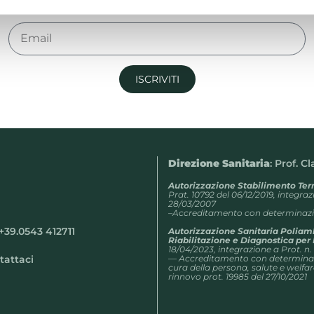
ISCRIVITI
Direzione Sanitaria
: Prof. C
Autorizzazione Stabilimento Te
Prat. 10792 del 06/12/2019, integra
28/03/2007
–Accreditamento con determinazio
+39.0543 412711
Autorizzazione Sanitaria Poliam
Riabilitazione e Diagnostica pe
18/04/2023, integrazione a Prot. n.
tattaci
— Accreditamento con determinazi
cura della persona, salute e welfar
rinnovo prot. 19985 del 27/10/2021