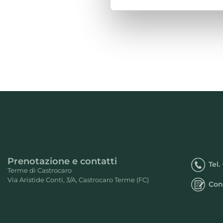
Prenotazione e contatti
Tel.
Terme di Castrocaro
Via Aristide Conti, 3/A, Castrocaro Terme (FC)
Con