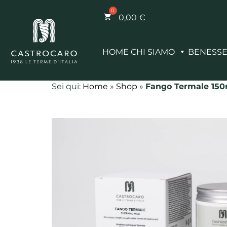
0,00
€
HOME
CHI SIAMO
BENESS
Sei qui:
Home
»
Shop
»
Fango Termale 150