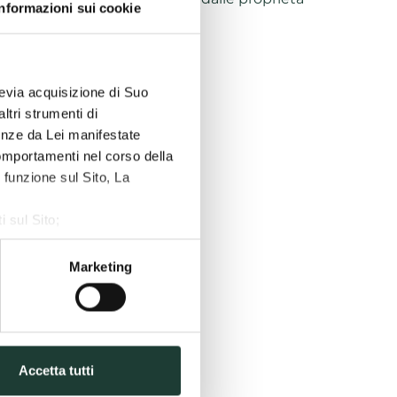
Informazioni sui cookie
be leggere e rinvigorite.
ite.
previa acquisizione di Suo
ltri strumenti di
renze da Lei manifestate
comportamenti nel corso della
 funzione sul Sito, La
i sul Sito;
ze, Statistiche, Marketing;
Marketing
ferti da Castrocaro Terme
Accetta tutti
olicy