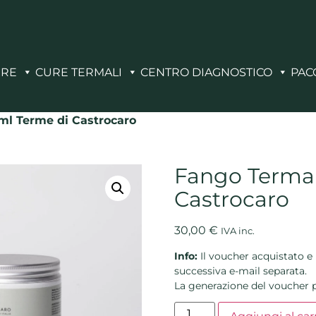
ERE
CURE TERMALI
CENTRO DIAGNOSTICO
PAC
ml Terme di Castrocaro
Fango Termal
Castrocaro
30,00
€
IVA inc.
Info:
Il voucher acquistato e 
successiva e-mail separata.
La generazione del voucher p