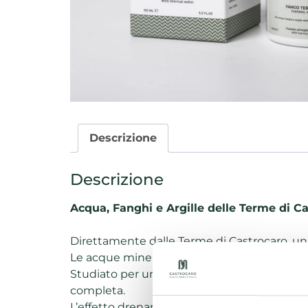
Descrizione
Descrizione
Acqua, Fanghi e Argille delle Terme di Ca
Direttamente dalle Terme di Castrocaro, un 
Le acque minerali ed i “fanghi di velluto” 
Studiato per un utilizzo domestico semplicis
completa.
L’effetto drenante garantito dalle note propri