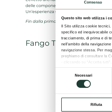
Consenso
delle componenti termali presenti.
Un’esperienza sensoriale coinvolgente in gr
Questo sito web utilizza i c
Fin dalla prima applicazione dona una pell
Il Sito utilizza cookie tecnic
specifico ed inequivocabile con
tracciamento, di prima e di te
Fango Termale 150ml T
nell’ambito della navigazione 
navigazione stessa. Per maggi
preghiamo di consultare la C
- cliccando su “Accetta tutti”
- cliccando su “Accetta selez
Selezione
- cliccando sulla “Rifiuta”, ve
Necessari
del
consenso
Iscriviti e ricevi notiz
Rifiuta
Regi