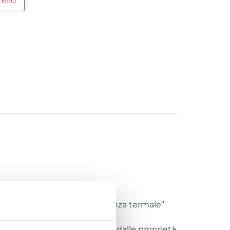
rello
ceutico.
ua efficacia per una “esperienza termale”
tto di Betulla, è massimizzato dalle proprietà