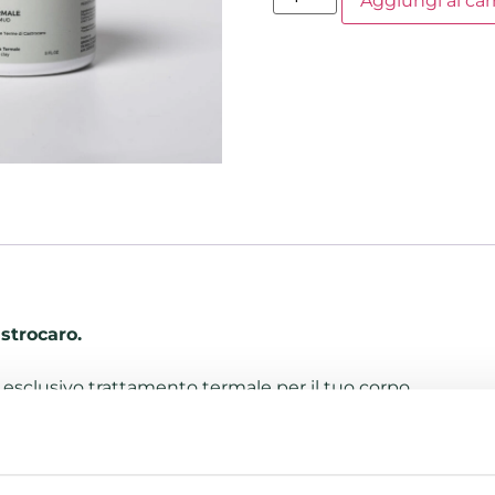
Aggiungi al car
strocaro.
esclusivo trattamento termale per il tuo corpo.
di Castrocaro caratterizzano questo ritrovato dermo-cosme
simo, fin dalla prima applicazione dona il meglio della s
età degli oli essenziali funzionali, in sinergia con l’estra