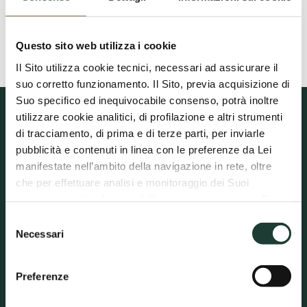
ISCRIVITI
Questo sito web utilizza i cookie
Il Sito utilizza cookie tecnici, necessari ad assicurare il
suo corretto funzionamento. Il Sito, previa acquisizione di
Suo specifico ed inequivocabile consenso, potrà inoltre
utilizzare cookie analitici, di profilazione e altri strumenti
Prenotazione e contatti
di tracciamento, di prima e di terze parti, per inviarle
Terme di Castrocaro
Via Aristide Conti, 3/A, Castrocaro Terme (FC)
pubblicità e contenuti in linea con le preferenze da Lei
manifestate nell’ambito della navigazione in rete, oltre
Tel.
+39.0543 412711
che per effettuare analisi e monitoraggio dei Suoi
comportamenti nel corso della navigazione stessa. Per
Contattaci
maggiori informazioni circa i cookie e gli strumenti di
Selezione
tracciamento in funzione sul Sito, La preghiamo di
Necessari
del
Direzione Sanitaria
: Prof. Claudio Vicini
consultare la Cookie Policy. Diversamente:
consenso
- cliccando su “Accetta tutti”, Lei acconsente all’uso dei
Autorizzazione Stabilimento Termale
Preferenze
Prat. 10792 del 06/12/2019, integrazione a Prot. 4328 del 28/03/2007
cookie e delle altre tecnologie presenti sul Sito;
–Accreditamento con determinazione n. 16954 02/10/2020
- cliccando su “Accetta selezionati”, Lei acconsente