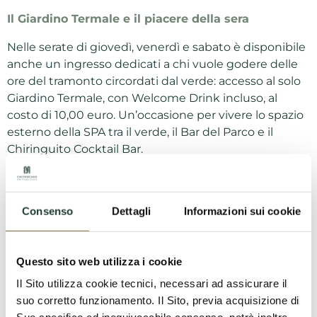
Il Giardino Termale e il piacere della sera
Nelle serate di giovedì, venerdì e sabato è disponibile
anche un ingresso dedicati a chi vuole godere delle
ore del tramonto circordati dal verde: accesso al solo
Giardino Termale, con Welcome Drink incluso, al
costo di 10,00 euro. Un’occasione per vivere lo spazio
esterno della SPA tra il verde, il Bar del Parco e il
Chiringuito Cocktail Bar.
Accesso bambini e ragazzi
Il sabato, dalle 15.00 alle 20.00, possono accedere
Consenso
Dettagli
Informazioni sui cookie
bambini e ragazzi dai 7 ai 17 anni, con tariffa ridotta a
14,00 euro. I bambini dai 3 ai 6 anni entrano
gratuitamente.
Questo sito web utilizza i cookie
La domenica, l’accesso è consentito nella fascia
Il Sito utilizza cookie tecnici, necessari ad assicurare il
10.00–20.00 con le stesse condizioni.
suo corretto funzionamento. Il Sito, previa acquisizione di
Non è consentito l’ingresso ai bambini sotto i 36