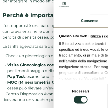
per integrare in modo efficace prevenzione e monitor
Perché è importante prevenire l’os
Consenso
L’osteoporosi è una patologia dalla riduzione della densit
con prevalenza nelle donne a causa di fattori ormonali
Questo sito web utilizza i c
perdita di densità ossea, consentendo di intervenire con 
Il Sito utilizza cookie tecnic
La tariffa agevolata sarà disponibile dall’8 marzo all’8 apr
specifico ed inequivocabile con
tracciamento, di prima e di te
Il Check up ginecologico e osteoporosi prevede:
nell’ambito della navigazione 
Visita Ginecologica con Ecografia Transvaginale 
navigazione stessa. Per maggi
per il monitoraggio della salute ginecologica in mod
preghiamo di consultare la C
Pap
Test
: esame fondamentale per la prevenzione, r
- cliccando su “Accetta tutti”
MOC (Mineralometria Ossea Computerizzata)
: è 
- cliccando su “Accetta selez
Selezione
ossea può rilevare un’eventuale degenerazione dell’o
- cliccando sulla “Rifiuta”, ve
Necessari
del
Il Centro Diagnostico Avanzato delle Terme di Castrocaro
consenso
riceveranno un voucher per un ciclo di cure vaginali co