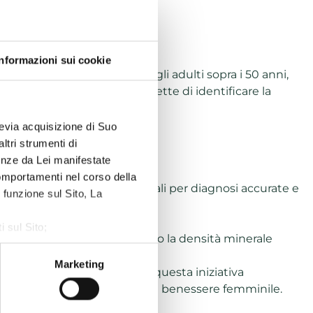
Informazioni sui cookie
ure. Colpisce oltre il 50% degli adulti sopra i 50 anni,
è fondamentale perché permette di identificare la
e ossa.
previa acquisizione di Suo
ltri strumenti di
renze da Lei manifestate
comportamenti nel corso della
chiare e dettagliate, essenziali per diagnosi accurate e
 funzione sul Sito, La
lule anomale.
i sul Sito;
 salute delle ossa
. Misurando la densità minerale
ze, Statistiche, Marketing;
Marketing
 Inoltre, le partecipanti a questa iniziativa
ro impegno verso la salute e il benessere femminile.