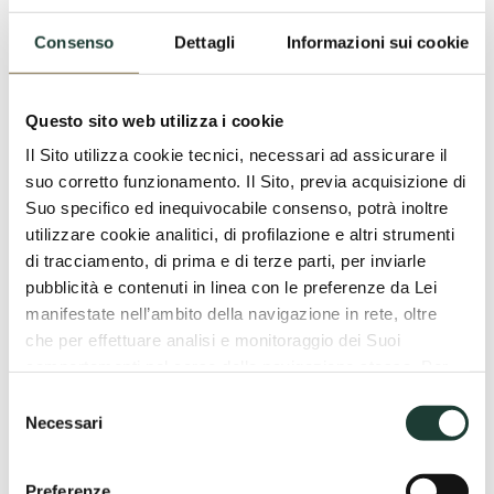
Consenso
Dettagli
Informazioni sui cookie
Questo sito web utilizza i cookie
Il Sito utilizza cookie tecnici, necessari ad assicurare il
suo corretto funzionamento. Il Sito, previa acquisizione di
Suo specifico ed inequivocabile consenso, potrà inoltre
utilizzare cookie analitici, di profilazione e altri strumenti
di tracciamento, di prima e di terze parti, per inviarle
pubblicità e contenuti in linea con le preferenze da Lei
manifestate nell’ambito della navigazione in rete, oltre
che per effettuare analisi e monitoraggio dei Suoi
comportamenti nel corso della navigazione stessa. Per
maggiori informazioni circa i cookie e gli strumenti di
Selezione
tracciamento in funzione sul Sito, La preghiamo di
Necessari
del
consultare la Cookie Policy. Diversamente:
consenso
Il Centro Diagnostico Avanzato delle Terme di
- cliccando su “Accetta tutti”, Lei acconsente all’uso dei
Castrocaro
Preferenze